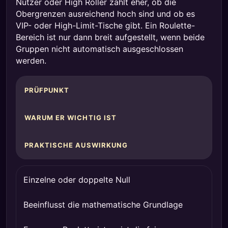
Nutzer oder High Roller zählt eher, ob die
Obergrenzen ausreichend hoch sind und ob es
VIP- oder High-Limit-Tische gibt. Ein Roulette-
Bereich ist nur dann breit aufgestellt, wenn beide
Gruppen nicht automatisch ausgeschlossen
werden.
PRÜFPUNKT
WARUM ER WICHTIG IST
PRAKTISCHE AUSWIRKUNG
Einzelne oder doppelte Null
Beeinflusst die mathematische Grundlage