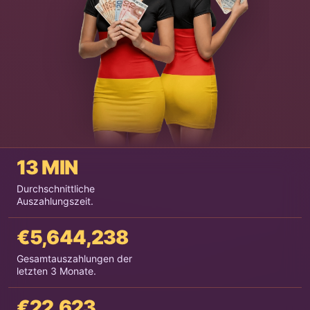
13 MIN
Durchschnittliche
Auszahlungszeit.
€5,644,238
Gesamtauszahlungen der
letzten 3 Monate.
€22,623