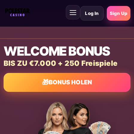
Log In
Sign Up
WELCOME BONUS
BIS ZU €7.000 + 250 Freispiele
🎁
BONUS HOLEN