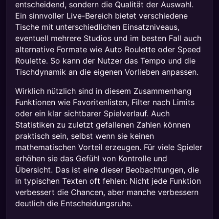
entscheidend, sondern die Qualität der Auswahl.
Ein sinnvoller Live-Bereich bietet verschiedene
Tische mit unterschiedlichen Einsatzniveaus,
eventuell mehrere Studios und im besten Fall auch
alternative Formate wie Auto Roulette oder Speed
Roulette. So kann der Nutzer das Tempo und die
Tischdynamik an die eigenen Vorlieben anpassen.
Wirklich nützlich sind in diesem Zusammenhang
Funktionen wie Favoritenlisten, Filter nach Limits
oder ein klar sichtbarer Spielverlauf. Auch
Statistiken zu zuletzt gefallenen Zahlen können
praktisch sein, selbst wenn sie keinen
mathematischen Vorteil erzeugen. Für viele Spieler
erhöhen sie das Gefühl von Kontrolle und
Übersicht. Das ist eine dieser Beobachtungen, die
in typischen Texten oft fehlen: Nicht jede Funktion
verbessert die Chancen, aber manche verbessern
deutlich die Entscheidungsruhe.