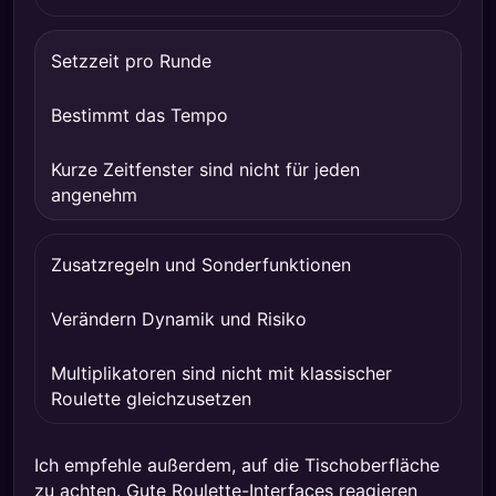
Setzzeit pro Runde
Bestimmt das Tempo
Kurze Zeitfenster sind nicht für jeden
angenehm
Zusatzregeln und Sonderfunktionen
Verändern Dynamik und Risiko
Multiplikatoren sind nicht mit klassischer
Roulette gleichzusetzen
Ich empfehle außerdem, auf die Tischoberfläche
zu achten. Gute Roulette-Interfaces reagieren