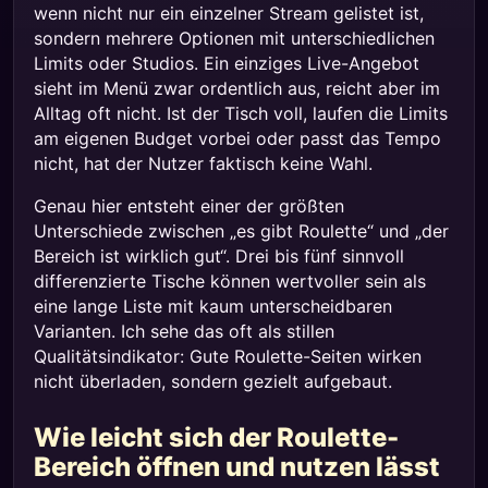
wenn nicht nur ein einzelner Stream gelistet ist,
sondern mehrere Optionen mit unterschiedlichen
Limits oder Studios. Ein einziges Live-Angebot
sieht im Menü zwar ordentlich aus, reicht aber im
Alltag oft nicht. Ist der Tisch voll, laufen die Limits
am eigenen Budget vorbei oder passt das Tempo
nicht, hat der Nutzer faktisch keine Wahl.
Genau hier entsteht einer der größten
Unterschiede zwischen „es gibt Roulette“ und „der
Bereich ist wirklich gut“. Drei bis fünf sinnvoll
differenzierte Tische können wertvoller sein als
eine lange Liste mit kaum unterscheidbaren
Varianten. Ich sehe das oft als stillen
Qualitätsindikator: Gute Roulette-Seiten wirken
nicht überladen, sondern gezielt aufgebaut.
Wie leicht sich der Roulette-
Bereich öffnen und nutzen lässt