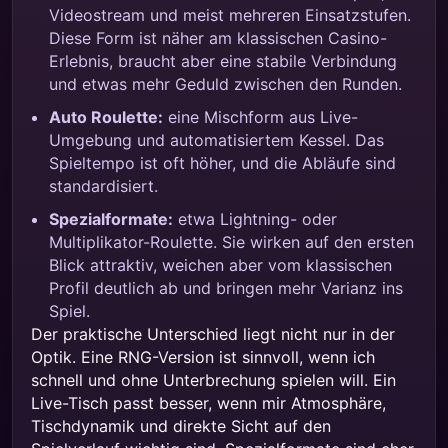
Videostream und meist mehreren Einsatzstufen.
Diese Form ist näher am klassischen Casino-
Erlebnis, braucht aber eine stabile Verbindung
und etwas mehr Geduld zwischen den Runden.
Auto Roulette:
eine Mischform aus Live-
Umgebung und automatisiertem Kessel. Das
Spieltempo ist oft höher, und die Abläufe sind
standardisiert.
Spezialformate:
etwa Lightning- oder
Multiplikator-Roulette. Sie wirken auf den ersten
Blick attraktiv, weichen aber vom klassischen
Profil deutlich ab und bringen mehr Varianz ins
Spiel.
Der praktische Unterschied liegt nicht nur in der
Optik. Eine RNG-Version ist sinnvoll, wenn ich
schnell und ohne Unterbrechung spielen will. Ein
Live-Tisch passt besser, wenn mir Atmosphäre,
Tischdynamik und direkte Sicht auf den