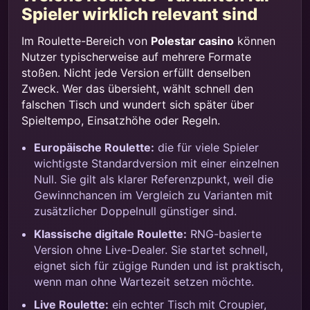
Spieler wirklich relevant sind
Im Roulette-Bereich von
Polestar casino
können
Nutzer typischerweise auf mehrere Formate
stoßen. Nicht jede Version erfüllt denselben
Zweck. Wer das übersieht, wählt schnell den
falschen Tisch und wundert sich später über
Spieltempo, Einsatzhöhe oder Regeln.
Europäische Roulette:
die für viele Spieler
wichtigste Standardversion mit einer einzelnen
Null. Sie gilt als klarer Referenzpunkt, weil die
Gewinnchancen im Vergleich zu Varianten mit
zusätzlicher Doppelnull günstiger sind.
Klassische digitale Roulette:
RNG-basierte
Version ohne Live-Dealer. Sie startet schnell,
eignet sich für zügige Runden und ist praktisch,
wenn man ohne Wartezeit setzen möchte.
Live Roulette:
ein echter Tisch mit Croupier,