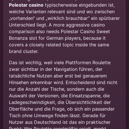
Polestar casino
typischerweise eingebunden ist,
welche Varianten relevant sind und wo zwischen
„vorhanden“ und „wirklich brauchbar“ ein spürbarer
Unterschied liegt. A more aggressive casino
comparison also needs
Polestar Casino Sweet
Bonanza slot for German players
, because it
covers a closely related topic inside the same
brand cluster.
Das ist wichtig, weil viele Plattformen Roulette
zwar sichtbar in der Navigation führen, der
tatsächliche Nutzen aber erst bei genauerem
Hinsehen erkennbar wird. Entscheidend sind nicht
nur die Anzahl der Tische, sondern auch die
Auswahl der Versionen, die Einsatzspanne, die
Ladegeschwindigkeit, die Übersichtlichkeit der
Oberfläche und die Frage, ob sich ein passender
Tisch ohne Umwege finden lässt. Gerade für
Nutzer aus Deutschland ist das ein praktischer
Punkt: Wer Roulette regelmäßig spielt, merkt