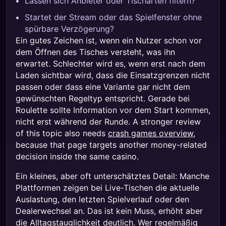
Lassen sich Anbieter oder Tischarten filtern?
Startet der Stream oder das Spielfenster ohne
spürbare Verzögerung?
Ein gutes Zeichen ist, wenn ein Nutzer schon vor
dem Öffnen des Tisches versteht, was ihn
erwartet. Schlechter wird es, wenn erst nach dem
Laden sichtbar wird, dass die Einsatzgrenzen nicht
passen oder dass eine Variante gar nicht dem
gewünschten Regeltyp entspricht. Gerade bei
Roulette sollte Information vor dem Start kommen,
nicht erst während der Runde. A stronger review
of this topic also needs
crash games overview
,
because that page targets another money-related
decision inside the same casino.
Ein kleines, aber oft unterschätztes Detail: Manche
Plattformen zeigen bei Live-Tischen die aktuelle
Auslastung, den letzten Spielverlauf oder den
Dealerwechsel an. Das ist kein Muss, erhöht aber
die Alltagstauglichkeit deutlich. Wer regelmäßig