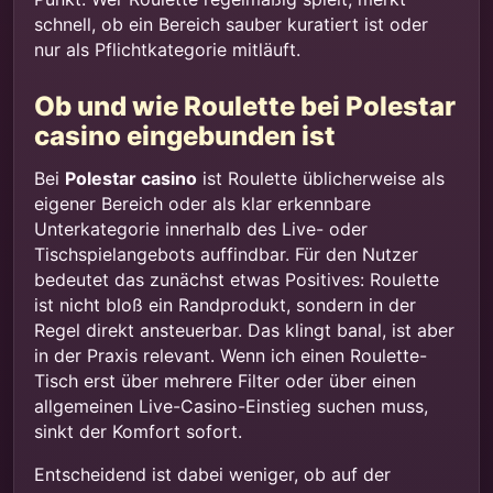
schnell, ob ein Bereich sauber kuratiert ist oder
nur als Pflichtkategorie mitläuft.
Ob und wie Roulette bei Polestar
casino eingebunden ist
Bei
Polestar casino
ist Roulette üblicherweise als
eigener Bereich oder als klar erkennbare
Unterkategorie innerhalb des Live- oder
Tischspielangebots auffindbar. Für den Nutzer
bedeutet das zunächst etwas Positives: Roulette
ist nicht bloß ein Randprodukt, sondern in der
Regel direkt ansteuerbar. Das klingt banal, ist aber
in der Praxis relevant. Wenn ich einen Roulette-
Tisch erst über mehrere Filter oder über einen
allgemeinen Live-Casino-Einstieg suchen muss,
sinkt der Komfort sofort.
Entscheidend ist dabei weniger, ob auf der