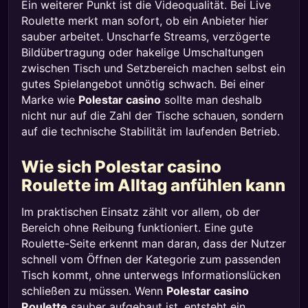
Ein weiterer Punkt ist die Videoqualität. Bei Live
Roulette merkt man sofort, ob ein Anbieter hier
sauber arbeitet. Unscharfe Streams, verzögerte
Bildübertragung oder hakelige Umschaltungen
zwischen Tisch und Setzbereich machen selbst ein
gutes Spielangebot unnötig schwach. Bei einer
Marke wie
Polestar casino
sollte man deshalb
nicht nur auf die Zahl der Tische schauen, sondern
auf die technische Stabilität im laufenden Betrieb.
Wie sich Polestar casino
Roulette im Alltag anfühlen kann
Im praktischen Einsatz zählt vor allem, ob der
Bereich ohne Reibung funktioniert. Eine gute
Roulette-Seite erkennt man daran, dass der Nutzer
schnell vom Öffnen der Kategorie zum passenden
Tisch kommt, ohne unterwegs Informationslücken
schließen zu müssen. Wenn
Polestar casino
Roulette
sauber aufgebaut ist, entsteht ein