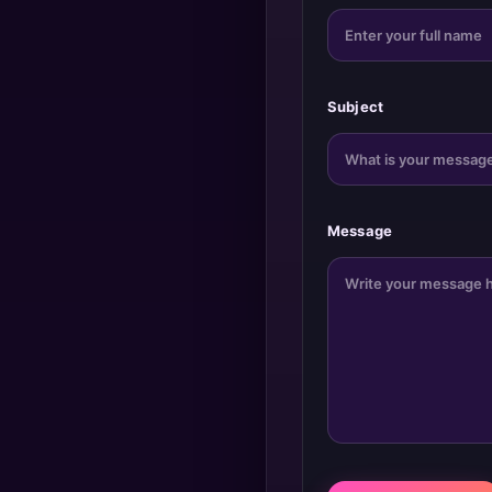
Subject
Message