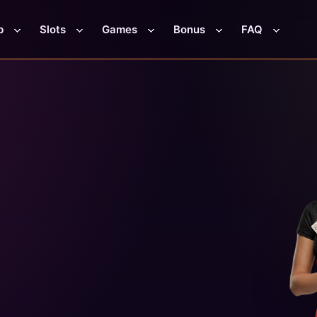
p
Slots
Games
Bonus
FAQ
0